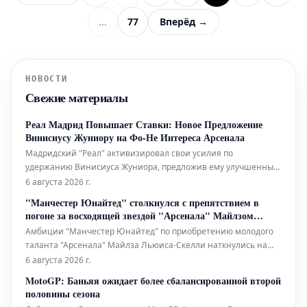
...
77
Вперёд →
НОВОСТИ
Свежие материалы
Реал Мадрид Повышает Ставки: Новое Предложение
Винисиусу Жуниору на Фо-Не Интереса Арсенала
Мадридский "Реал" активизировал свои усилия по
удержанию Винисиуса Жуниора, предложив ему улучшенный
контракт на фоне усиливающегося интереса со стороны
6 августа 2026 г.
лондонского "Арсенала". Бразильский футболист,
"Манчестер Юнайтед" столкнулся с препятствием в
являющийся ключевой фигурой на стадионе "Сантьяго
погоне за восходящей звездой "Арсенала" Майлзом
Бернабеу", в настоящее время рассматривает но
Льюисом-Скелли
Амбиции "Манчестер Юнайтед" по приобретению молодого
таланта "Арсенала" Майлза Льюиса-Скелли наткнулись на
решительный отказ со стороны "канониров". 19-летний
6 августа 2026 г.
вундеркинд, который уже является важной фигурой на
MotoGP: Баньяя ожидает более сбалансированной второй
стадионе "Эмирейтс", не подлежит продаже этим летом, так
половины сезона
как Микель Артета твердо нам