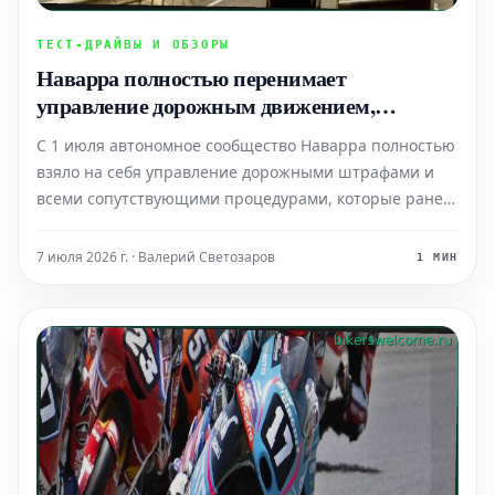
ТЕСТ-ДРАЙВЫ И ОБЗОРЫ
Наварра полностью перенимает
управление дорожным движением,
штрафами и радарами от DGT
С 1 июля автономное сообщество Наварра полностью
взяло на себя управление дорожными штрафами и
всеми сопутствующими процедурами, которые ранее
находились в ведении Главного управления
дорожного движения (DGT) Испании. Теперь все
7 июля 2026 г. · Валерий Светозаров
1 МИН
вопросы, связанные с нарушениями правил
дорожного движения в Нава