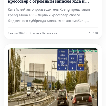
кроссовер с огромным запасом хода и
передовыми технологиями по доступной
Китайский автопроизводитель Xpeng представил
цене
Xpeng Mona L03 – первый кроссовер своего
бюджетного суббренда Mona. Этот автомобиль,
ориентированный на молодую аудиторию, сочетает в
себе передовые технологии, аэродинамический
8 июля 2026 г. · Ярослав Вершинин
1 МИН
дизайн и очень конкурентоспособную цену на
местном рынке. Выход модели н