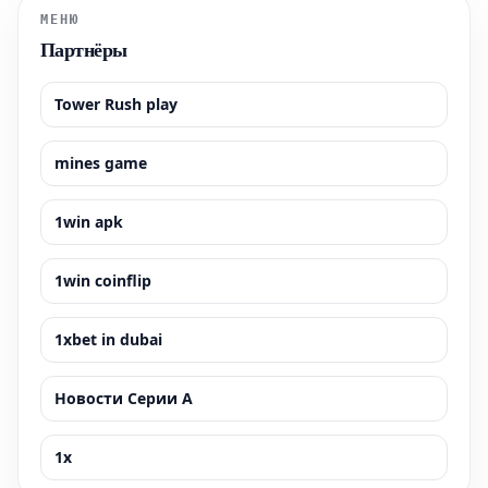
МЕНЮ
Партнёры
Tower Rush play
mines game
1win apk
1win coinflip
1xbet in dubai
Новости Серии А
1x