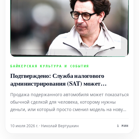
БАЙКЕРСКАЯ КУЛЬТУРА И СОБЫТИЯ
Подтверждено: Служба налогового
администрирования (SAT) может
оштрафовать вас до 44 970 песо за
Продажа подержанного автомобиля может показаться
недекларирование покупки или продажи
обычной сделкой для человека, которому нужны
автомобиля в Мексике
деньги, или который просто сменил модель на новую.
Однако, если вы уже совершили такую операцию или
планируете это сделать, крайне важно уведомить об
10 июля 2026 г. · Николай Вертушкин
1 МИН
этом Службу налогового администрирования (SAT). В п