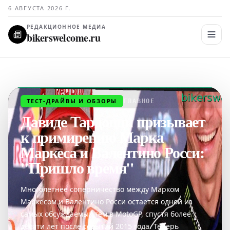
6 АВГУСТА 2026 Г.
РЕДАКЦИОННОЕ МЕДИА
bikerswelcome.ru
ТЕСТ-ДРАЙВЫ И ОБЗОРЫ
ГЛАВНОЕ
Давиде Тардоцци призывает
к примирению Марка
Маркеса и Валентино Росси:
"Пришло время"
Многолетнее соперничество между Марком
Маркесом и Валентино Росси остается одной из
самых обсуждаемых тем в MotoGP, спустя более
десяти лет после событий 2015 года. Теперь