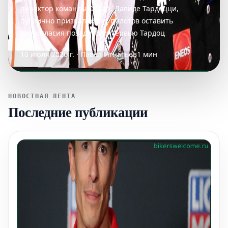
директор команды Ducati, Давиде Тардоцци,
публично призвал обоих пилотов оставить
разногласия позади. В интервью Тардоц
10 июля 2026 г. · Павел Игнатьев
1 мин
НОВОСТНАЯ ЛЕНТА
Последние публикации