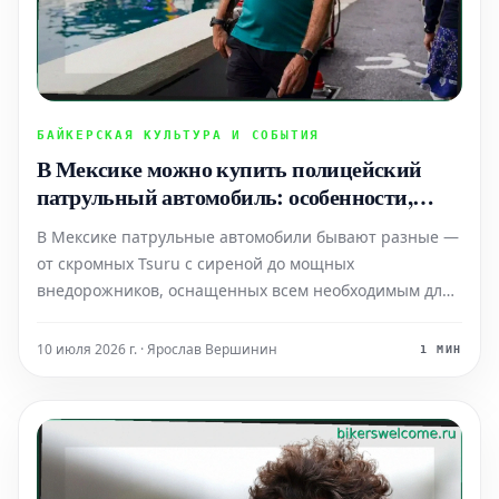
БАЙКЕРСКАЯ КУЛЬТУРА И СОБЫТИЯ
В Мексике можно купить полицейский
патрульный автомобиль: особенности,
"Режим преследования", специальные
В Мексике патрульные автомобили бывают разные —
системы безопасности и цена. Но сирену
от скромных Tsuru с сиреной до мощных
ставить нельзя.
внедорожников, оснащенных всем необходимым для
погони. Такие автомобили, специально
разработанные как патрульные, имеют множество
10 июля 2026 г. · Ярослав Вершинин
1 МИН
полицейских технологий прямо с завода и, вопреки
распространенному мнению, их м