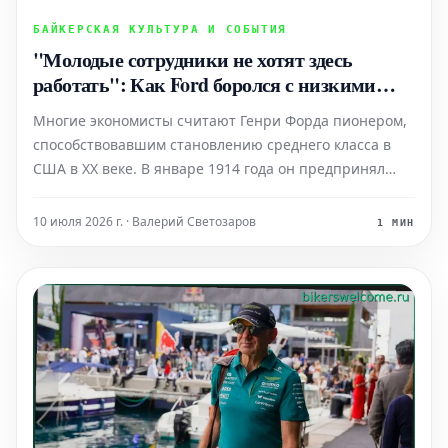
БАЙКЕРСКАЯ КУЛЬТУРА И СОБЫТИЯ
"Молодые сотрудники не хотят здесь
работать": Как Ford боролся с низкими
зарплатами и подработками в Amazon, и
Многие экономисты считают Генри Форда пионером,
почему реакция CEO была образцовой
способствовавшим становлению среднего класса в
США в XX веке. В январе 1914 года он предпринял
революционный шаг, более чем удвоив заработную
плату своих рабочих до 5 долларов за восьмичасовой
10 июля 2026 г. · Валерий Светозаров
1 МИН
рабочий день. Это решение не было продиктовано
иск