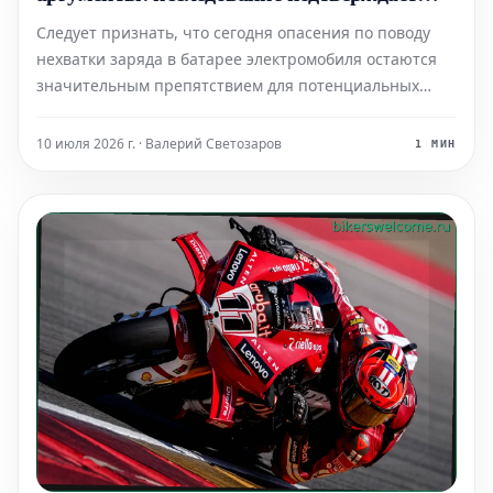
высокую долговечность батарей
Следует признать, что сегодня опасения по поводу
нехватки заряда в батарее электромобиля остаются
значительным препятствием для потенциальных
покупателей. Однако, согласно исследованию,
проведенному компанией Recurrent и
10 июля 2026 г. · Валерий Светозаров
1 МИН
опубликованному в Wall Street Journal, электромобиль
в среднем сохран