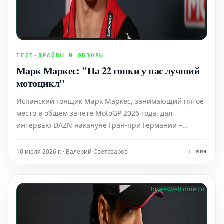
ТЕСТ-ДРАЙВЫ И ОБЗОРЫ
Марк Маркес: "На 22 гонки у нас лучший
мотоцикл"
Испанский гонщик Марк Маркес, занимающий пятое
место в общем зачете MotoGP 2026 года, дал
интервью DAZN накануне Гран-при Германии –
одиннадцатого этапа чемпионата мира MotoGP
сезона 2026, который пройдет в эти выходные на
10 июля 2026 г. · Валерий Светозаров
1 МИН
трассе Заксенринг. На трассе, которая ему хорошо
подходит "Эта