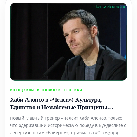
МОТОЦИКЛЫ И НОВИНКИ ТЕХНИКИ
Хаби Алонсо в «Челси»: Культура,
Единство и Незыблемые Принципы
Командного Духа
Новый главный тренер «Челси» Хаби Алонсо, только
что одержавший историческую победу в Бундеслиге с
леверкузенским «Байером», прибыл на «Стэмфорд