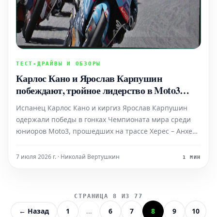
ТЕСТ-ДРАЙВЫ И ОБЗОРЫ
Карлос Кано и Ярослав Карпушин
побеждают, тройное лидерство в Moto3
Junior
Испанец Карлос Кано и киргиз Ярослав Карпушин
одержали победы в гонках Чемпионата мира среди
юниоров Moto3, прошедших на трассе Херес – Анхель
Ньето. Это был третий этап серии MotoJunior 2026.
Кано превзошел Карпушина и испанца Фернандо
7 июля 2026 г. · Николай Вертушкин
1 МИН
Бухосу в первой гонке; а Карпушин опередил испанца
Давида
СТРАНИЦА 8 ИЗ 77
← Назад
1
...
6
7
8
9
10