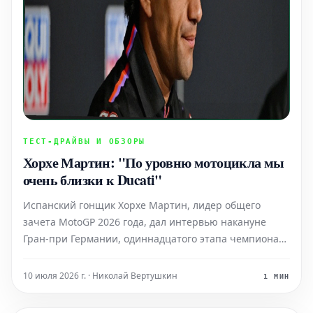
ТЕСТ-ДРАЙВЫ И ОБЗОРЫ
Хорхе Мартин: "По уровню мотоцикла мы
очень близки к Ducati"
Испанский гонщик Хорхе Мартин, лидер общего
зачета MotoGP 2026 года, дал интервью накануне
Гран-при Германии, одиннадцатого этапа чемпионата
мира MotoGP 2026, который пройдет в эти выходные
на трассе Заксенринг. Одной из главных тем беседы,
10 июля 2026 г. · Николай Вертушкин
1 МИН
как и ожидалось, стало его будущее, поскольку
недавно