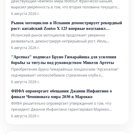
Действующий чемпион мира MotoGP, Франческо Баньяя,
выразил уверенность в том, что вторая половина текущего
гоночного сезона будет более сбалансированной.
6 августа 2026 г.
Итальянский гонщик команды Ducati Factory Racing считает,
Рынок мотоциклов в Испании демонстрирует рекордный
что конкуренция станет еще острее, и борьба за победы
рост: китайский Zontes X 125 впервые возглавил
распределится между
продажи
Испанский рынок мотоциклов продолжает уверенно
развиваться, демонстрируя непрерывный рост. Июль
завершился значительным увеличением регистраций на
6 августа 2026 г.
9,2%, достигнув отметки в 32 550 единиц. Это означает, что за
"Арсенал" подписал Бруно Гимарайнша для усиления
первые семь месяцев года было зарегистрировано уже 188
борьбы за титулы под руководством Микеля Артеты
225 единиц, что на 21,2% больше
Приобретение Бруно Гимарайнша лондонским "Арсеналом"
подчеркивает непоколебимое стремление клуба к
завоеванию всех возможных трофеев, предоставляя Микелю
6 августа 2026 г.
Артете состав, готовый к доминированию. 28-летний
ФИФА опровергает обещания Джанни Инфантино о
бразильский полузащитник, недавно перешедший из
финале Чемпионата мира 2030 в Марокко
"Ньюкасл Юнайтед" за внушительные 100
ФИФА решительно опровергает утверждения о том, что
президент Джанни Инфантино гарантировал Марокко
проведение финального матча Чемпионата мира 2030 года,
6 августа 2026 г.
называя такие сообщения абсолютно ложными и вводящими
в заблуждение. Всемирный футбольный орган уточнил, что
решение о месте провед