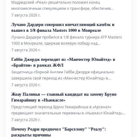
Мадридский «Реал» решительно положил конец
многомесячным спекуляциям о трансфере, обеспечив
будущее Винисиуса Жуниора новым контрактом,
7 августа 2026 г.
действующим до июня 2032 года. Бразильский вингер,
Лучано Дардери совершил впечатляющий камбэк и
ставший незаменимым игроком в атакующей линии
вышел в 1/8 финала Masters 1000 в Монреале
«сливочных», ранее связывался с возможным переходом в
Лучано Дардери пробился в 1/8 финала турнира ATP Masters
чемпион
1000 в Монреале, одержав волевую победу над
представителем Китая Юнчэн Шаном. Проиграв первый сет
7 августа 2026 г.
со счетом 4-6, Дардери смог переломить ход встречи, выиграв
Габби Джордж переходит из «Манчестер Юнайтед» в
следующие две партии со счетом 6-1, 6-4. Эта трудная победа
«Брайтон» в рамках ЖФЛ
открывает ему путь к
Защитница сборной Англии Габби Джордж официально
завершила свой переход из «Манчестер Юнайтед» в
«Брайтон энд Хоув Альбион», что стало одним из заметных
7 августа 2026 г.
трансферов этим летом в Женской Суперлиге (WSL). Этот
Жоау Палинья — главный кандидат на замену Бруно
переход был подтвержден клубом «Брайтон», который
Гимарайншу в «Ньюкасле»
приобрел ее за нераскрытую сумму, стр
Предстоящий переход Бруно Гимарайнша в «Арсенал»
предвещает значительные перемены в «Ньюкасл Юнайтед»,
поскольку «сороки» готовятся к уходу своего влиятельного
7 августа 2026 г.
капитана. Сообщается, что Гимарайнш выразил желание
Почему Родри предпочел "Барселону" "Реалу":
покинуть клуб, что вызвало сильную негативную реакцию со
раскрыты причины