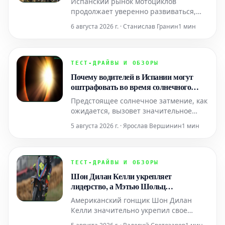
Испанский рынок мотоциклов
возглавил продажи
продолжает уверенно развиваться,
демонстрируя непрерывный рост.
6 августа 2026 г. · Станислав Гранин
1 мин
Июль завершился значительным
увеличением регистраций на 9,2%,
достигнув отметки в 32 550 единиц.
Это означает, что за первые семь
ТЕСТ-ДРАЙВЫ И ОБЗОРЫ
месяцев года было зарегистрировано
Почему водителей в Испании могут
уже 188 225 единиц, что на 21,2%
оштрафовать во время солнечного
больше
затмения
Предстоящее солнечное затмение, как
ожидается, вызовет значительное
увеличение дорожного движения, а
5 августа 2026 г. · Ярослав Вершинин
1 мин
также потребует введения ряда
специальных мер для регулирования
транспортных потоков. Помимо уже
объявленных Главным управлением
ТЕСТ-ДРАЙВЫ И ОБЗОРЫ
дорожного движения (DGT)
Шон Дилан Келли укрепляет
ограничений, водителям следует
лидерство, а Мэтью Шольц
уделить в
возрождается в MotoAmerica
Американский гонщик Шон Дилан
Келли значительно укрепил свое
лидерство в чемпионате MotoAmerica