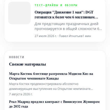
Это был четвертый этап
ТЕСТ-ДРАЙВЫ И ОБЗОРЫ
национального чемпионата Италии.
Операция "Движение 1 мая": DGT
Его победа позволила увелич
готовится к более чем 6 миллионам
перемещений
Для предстоящих праздничных дней
прогнозируется в общей сложности 6
040 000 междугородних поездок по
27 июля 2026 г. · Павел Игнатьев
1 мин
дорогам. Эта цифра ниже показателей
предыдущих лет, что объясняется тем,
что 2 мая, обычно являющийся
выходным днем в Мадридском
НОВОСТИ
сообществе, в этом году выпадает на
Свежие материалы
субботу, сокращая период отпу
Марта Костюк блестяще разгромила Мэдисон Киз на
Открытом чемпионате Канады
Марта Костюк продемонстрировала абсолютно
доминирующее выступление на Открытом чемпионате
Канады в Торонто, решительно обыграв Мэдисон Киз с
7 августа 2026 г.
поразительной точностью в пятый день турнира WTA. Явное
Реал Мадрид продлил контракт с Винисиусом Жуниором
превосходство молодой украинки подчеркнуло ее растущее
до 2032 года
значение в