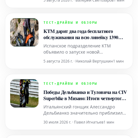
5 августа 2026 г. · Валерий Светозаров
1 мин
Superbike после шестого из девяти
этапов, который состоялся в Мид-
Огайо. В первой гонке он одержал
убедительную победу, опередив своих
ТЕСТ-ДРАЙВЫ И ОБЗОРЫ
соотечественников Бобби Фонга и
KTM дарит два года бесплатного
Джей Ди Бича. Во второй гонке Ке
обслуживания на всю линейку 1390
Super Adventure
Испанское подразделение KTM
объявило о запуске новой
привлекательной акции для своей
5 августа 2026 г. · Николай Вертушкин
1 мин
серии мотоциклов 1390 Super
Adventure. Теперь, при покупке любой
модели из этой линейки, клиенты
получают два года бесплатного
ТЕСТ-ДРАЙВЫ И ОБЗОРЫ
официального технического
Победы Дельбианко и Туловича на CIV
обслуживания. Данное специальное
Superbike в Мизано: Итоги четвертого
предложение распрост
этапа
Итальянский гонщик Алессандро
Дельбианко значительно приблизился
к титулу чемпиона CIV Superbike 2026
30 июля 2026 г. · Павел Игнатьев
1 мин
года, одержав победу в первой гонке
на этапе "Racing Night" на трассе
Misano World Circuit Marco Simoncelli.