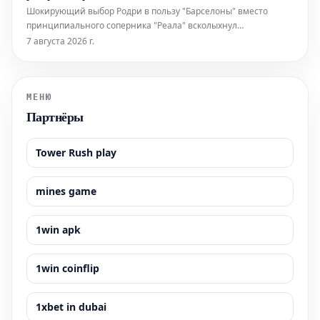
стороны болельщиков «Ньюка
Шокирующий выбор Родри в пользу "Барселоны" вместо
принципиального соперника "Реала" всколыхнул
европейский футбол, став главной темой новостей и вызвав
7 августа 2026 г.
бурные дискуссии. Решение полузащитника "Манчестер
Сити", объявленное в четверг, знаменует собой
сейсмический сдвиг на трансферном рынке, заст
МЕНЮ
Партнёры
Tower Rush play
mines game
1win apk
1win coinflip
1xbet in dubai