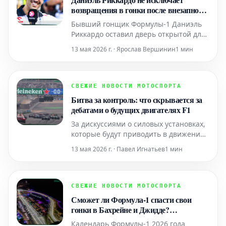
Но Фернандо Алонсо — не обычный
возвращения в гонки после внезапного
человек. Неда
ухода из Формулы-1: "Никогда не
Бывший гонщик Формулы-1 Даниэль
говори никогда"
Риккардо оставил дверь открытой для
возможного возвращения в автоспорт
13 мая 2026 г. · Ярослав Вершинин
1 мин
в будущем, однако подчеркнул, что
если он и вернется за руль, то это не
будет связано с погоней за
чемпионским титулом. Австралийский
СВЕЖИЕ НОВОСТИ МОТОСПОРТА
пилот покинул мир Формулы-1 после
Битва за контроль: что скрывается за
неожиданного завершения
дебатами о будущих двигателях F1
За дискуссиями о силовых установках,
которые будут приводить в движение
болиды Формулы-1 в ближайшем
13 мая 2026 г. · Павел Игнатьев
1 мин
будущем, стоит нечто гораздо
большее, чем просто технологический
вопрос. Это прежде всего битва за
власть и влияние. За последние пять
СВЕЖИЕ НОВОСТИ МОТОСПОРТА
лет чемпионат продемонстрировал
Сможет ли Формула-1 спасти свои
ошеломляющий финансовый рос
гонки в Бахрейне и Джидде?
Возможные сценарии
Календарь Формулы-1 2026 года