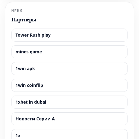
открывает ему путь к
МЕНЮ
Партнёры
Tower Rush play
mines game
1win apk
1win coinflip
1xbet in dubai
Новости Серии А
1x