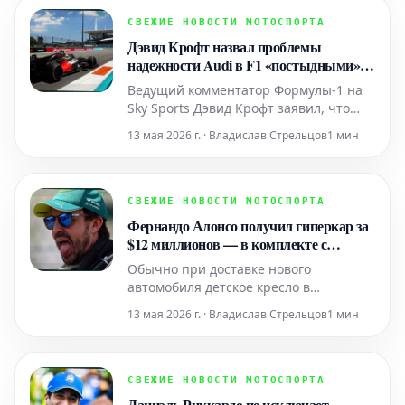
команд Формулы-1, может покинуть её
и затем успешно претендовать на
СВЕЖИЕ НОВОСТИ МОТОСПОРТА
чемпионский титул в другой. Бывший
Дэвид Крофт назвал проблемы
гоночный инженер Ferrari и Williams,
надежности Audi в F1 «постыдными»
после разочарования на Гран-при
Ведущий комментатор Формулы-1 на
Майами
Sky Sports Дэвид Крофт заявил, что
проблемы с надежностью Audi
13 мая 2026 г. · Владислав Стрельцов
1 мин
начинают становиться «немного
постыдными» после неудачного уик-
энда на Гран-при Майами. Подготовка
немецкого производителя к дебюту в
СВЕЖИЕ НОВОСТИ МОТОСПОРТА
2026 году уже сопровождается
Фернандо Алонсо получил гиперкар за
многочисленными проблемами с над
$12 миллионов — в комплекте с
подходящим детским креслом
Обычно при доставке нового
автомобиля детское кресло в
комплекте не предусматривается.
13 мая 2026 г. · Владислав Стрельцов
1 мин
Впрочем, речь идет не об обычной
доставке, а о передаче эксклюзивного
гиперкара, существующего в
единственном экземпляре и
СВЕЖИЕ НОВОСТИ МОТОСПОРТА
оцениваемого в восьмизначную сумму.
Даниэль Риккардо не исключает