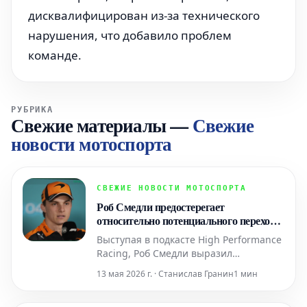
дисквалифицирован из-за технического
нарушения, что добавило проблем
команде.
РУБРИКА
Свежие материалы
—
Свежие
новости мотоспорта
СВЕЖИЕ НОВОСТИ МОТОСПОРТА
Роб Смедли предостерегает
относительно потенциального перехода
Оскара Пиастри в Red Bull
Выступая в подкасте High Performance
Racing, Роб Смедли выразил
скептицизм по поводу идеи, что
13 мая 2026 г. · Станислав Гранин
1 мин
гонщик, который не является
доминирующим в одной из ведущих