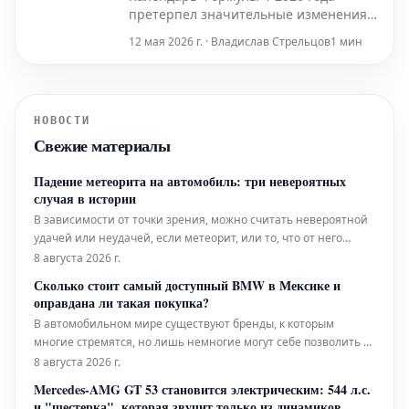
претерпел значительные изменения
после отмены апрельских Гран-при в
12 мая 2026 г. · Владислав Стрельцов
1 мин
Бахрейне и Саудовской Аравии –
решение, вызванное
продолжающимся конфликтом на
Ближнем Востоке. Этот двойной отказ
НОВОСТИ
привел к месячному перерыву в
Свежие материалы
гонках, а также создал для Формулы-1
серьезные трудн
Падение метеорита на автомобиль: три невероятных
случая в истории
В зависимости от точки зрения, можно считать невероятной
удачей или неудачей, если метеорит, или то, что от него
останется после прохождения земной атмосферы, упадет
8 августа 2026 г.
точно на автомобиль. Несмотря на то, что по всему миру
Сколько стоит самый доступный BMW в Мексике и
ездит более 1,644 миллиарда транспортных средств, тако
оправдана ли такая покупка?
В автомобильном мире существуют бренды, к которым
многие стремятся, но лишь немногие могут себе позволить –
одним из таких является BMW. Эта немецкая компания
8 августа 2026 г.
десятилетиями славится своими премиальными
Mercedes-AMG GT 53 становится электрическим: 544 л.с.
автомобилями, которые, хотя и недешевы, считаются
и "шестерка", которая звучит только из динамиков