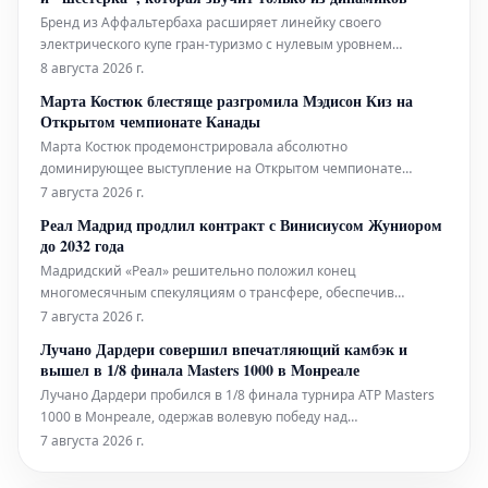
эталоном управляемости
Бренд из Аффальтербаха расширяет линейку своего
электрического купе гран-туризмо с нулевым уровнем
выбросов, представляя новый Mercedes-AMG GT 53 4-дверное
8 августа 2026 г.
Купе. Эта начальная версия отказывается от одного
Марта Костюк блестяще разгромила Мэдисон Киз на
электродвигателя по сравнению со старшими братьями, но
Открытом чемпионате Канады
при этом становится вариантом с н
Марта Костюк продемонстрировала абсолютно
доминирующее выступление на Открытом чемпионате
Канады в Торонто, решительно обыграв Мэдисон Киз с
7 августа 2026 г.
поразительной точностью в пятый день турнира WTA. Явное
Реал Мадрид продлил контракт с Винисиусом Жуниором
превосходство молодой украинки подчеркнуло ее растущее
до 2032 года
значение в
Мадридский «Реал» решительно положил конец
многомесячным спекуляциям о трансфере, обеспечив
будущее Винисиуса Жуниора новым контрактом,
7 августа 2026 г.
действующим до июня 2032 года. Бразильский вингер,
Лучано Дардери совершил впечатляющий камбэк и
ставший незаменимым игроком в атакующей линии
вышел в 1/8 финала Masters 1000 в Монреале
«сливочных», ранее связывался с возможным переходом в
Лучано Дардери пробился в 1/8 финала турнира ATP Masters
чемпион
1000 в Монреале, одержав волевую победу над
представителем Китая Юнчэн Шаном. Проиграв первый сет
7 августа 2026 г.
со счетом 4-6, Дардери смог переломить ход встречи, выиграв
следующие две партии со счетом 6-1, 6-4. Эта трудная победа