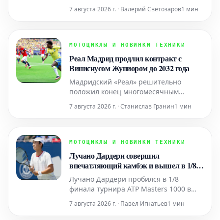
выступление на Открытом
7 августа 2026 г. · Валерий Светозаров
1 мин
чемпионате Канады в Торонто,
решительно обыграв Мэдисон Киз с
поразительной точностью в пятый
день турнира WTA. Явное
МОТОЦИКЛЫ И НОВИНКИ ТЕХНИКИ
превосходство молодой украинки
Реал Мадрид продлил контракт с
подчеркнуло ее растущее значение в
Винисиусом Жуниором до 2032 года
Мадридский «Реал» решительно
положил конец многомесячным
спекуляциям о трансфере, обеспечив
7 августа 2026 г. · Станислав Гранин
1 мин
будущее Винисиуса Жуниора новым
контрактом, действующим до июня
2032 года. Бразильский вингер,
ставший незаменимым игроком в
МОТОЦИКЛЫ И НОВИНКИ ТЕХНИКИ
атакующей линии «сливочных», ранее
Лучано Дардери совершил
связывался с возможным переходом в
впечатляющий камбэк и вышел в 1/8
чемпион
финала Masters 1000 в Монреале
Лучано Дардери пробился в 1/8
финала турнира ATP Masters 1000 в
Монреале, одержав волевую победу
7 августа 2026 г. · Павел Игнатьев
1 мин
над представителем Китая Юнчэн
Шаном. Проиграв первый сет со