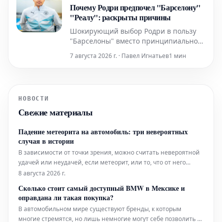
вызвало сильную негативную
Почему Родри предпочел "Барселону"
реакцию со стороны болельщиков
"Реалу": раскрыты причины
«Ньюка
Шокирующий выбор Родри в пользу
"Барселоны" вместо принципиального
соперника "Реала" всколыхнул
7 августа 2026 г. · Павел Игнатьев
1 мин
европейский футбол, став главной
темой новостей и вызвав бурные
дискуссии. Решение полузащитника
"Манчестер Сити", объявленное в
НОВОСТИ
четверг, знаменует собой
Свежие материалы
сейсмический сдвиг на трансферном
рынке, заст
Падение метеорита на автомобиль: три невероятных
случая в истории
В зависимости от точки зрения, можно считать невероятной
удачей или неудачей, если метеорит, или то, что от него
останется после прохождения земной атмосферы, упадет
8 августа 2026 г.
точно на автомобиль. Несмотря на то, что по всему миру
Сколько стоит самый доступный BMW в Мексике и
ездит более 1,644 миллиарда транспортных средств, тако
оправдана ли такая покупка?
В автомобильном мире существуют бренды, к которым
многие стремятся, но лишь немногие могут себе позволить –