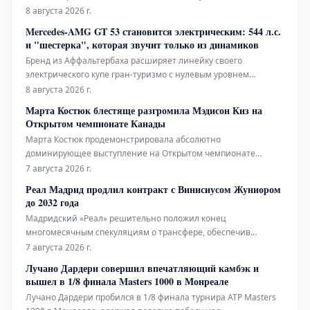
одним из таких является BMW. Эта немецкая компания
8 августа 2026 г.
десятилетиями славится своими премиальными
Mercedes-AMG GT 53 становится электрическим: 544 л.с.
автомобилями, которые, хотя и недешевы, считаются
и "шестерка", которая звучит только из динамиков
эталоном управляемости
Бренд из Аффальтербаха расширяет линейку своего
электрического купе гран-туризмо с нулевым уровнем
выбросов, представляя новый Mercedes-AMG GT 53 4-дверное
8 августа 2026 г.
Купе. Эта начальная версия отказывается от одного
Марта Костюк блестяще разгромила Мэдисон Киз на
электродвигателя по сравнению со старшими братьями, но
Открытом чемпионате Канады
при этом становится вариантом с н
Марта Костюк продемонстрировала абсолютно
доминирующее выступление на Открытом чемпионате
Канады в Торонто, решительно обыграв Мэдисон Киз с
7 августа 2026 г.
поразительной точностью в пятый день турнира WTA. Явное
Реал Мадрид продлил контракт с Винисиусом Жуниором
превосходство молодой украинки подчеркнуло ее растущее
до 2032 года
значение в
Мадридский «Реал» решительно положил конец
многомесячным спекуляциям о трансфере, обеспечив
будущее Винисиуса Жуниора новым контрактом,
7 августа 2026 г.
действующим до июня 2032 года. Бразильский вингер,
Лучано Дардери совершил впечатляющий камбэк и
ставший незаменимым игроком в атакующей линии
вышел в 1/8 финала Masters 1000 в Монреале
«сливочных», ранее связывался с возможным переходом в
Лучано Дардери пробился в 1/8 финала турнира ATP Masters
чемпион