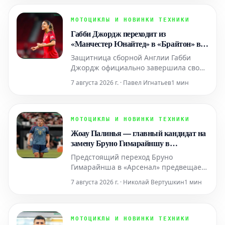
счетом 4-6, Дардери смог переломить
ход встречи, выиграв следующие две
МОТОЦИКЛЫ И НОВИНКИ ТЕХНИКИ
партии со счетом 6-1, 6-4. Эта трудная
Габби Джордж переходит из
победа открывает ему путь к
«Манчестер Юнайтед» в «Брайтон» в
рамках ЖФЛ
Защитница сборной Англии Габби
Джордж официально завершила свой
переход из «Манчестер Юнайтед» в
7 августа 2026 г. · Павел Игнатьев
1 мин
«Брайтон энд Хоув Альбион», что стало
одним из заметных трансферов этим
летом в Женской Суперлиге (WSL). Этот
переход был подтвержден клубом
МОТОЦИКЛЫ И НОВИНКИ ТЕХНИКИ
«Брайтон», который приобрел ее за
Жоау Палинья — главный кандидат на
нераскрытую сумму, стр
замену Бруно Гимарайншу в
«Ньюкасле»
Предстоящий переход Бруно
Гимарайнша в «Арсенал» предвещает
значительные перемены в «Ньюкасл
7 августа 2026 г. · Николай Вертушкин
1 мин
Юнайтед», поскольку «сороки»
готовятся к уходу своего влиятельного
капитана. Сообщается, что Гимарайнш
выразил желание покинуть клуб, что
МОТОЦИКЛЫ И НОВИНКИ ТЕХНИКИ